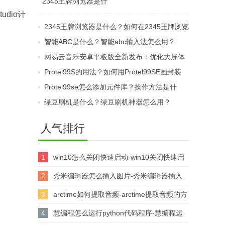
2345王牌浏览器是什
用？如何使用2345王牌
udio计
么？2345加速浏览器如
浏览器导入收藏夹？
2345王牌浏览器是什么？如何在2345王牌浏览
何查找导入/导出/恢复
器中添加插件？
智能ABC是什么？智能abc输入法怎么用？
收藏夹？
网易云音乐安卓平板版全新发布：优化大屏体
验，带来沉浸式播放享受
Protel99S的用法？如何用Protel99SE画封装
库？
Protel99se怎么添加元件库？操作方法是什
么？
绿豆刷机是什么？绿豆刷机神器怎么用？
人气排行
1
win10怎么关闭快速启动-win10关闭快速启
动的方法
2
秀米编辑器怎么插入图片-秀米编辑器插入
图片的方法
3
arctime如何提取音频-arctime提取音频的方
法介绍
4
慧编程怎么运行python代码程序-慧编程运